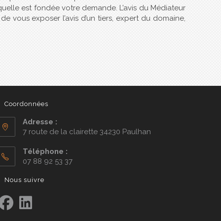
quelle est fondée votre demande. L’avis du Médiateur
 de vous exposer l’avis d’un tiers, expert du domaine,
Coordonnées
Adresse :
7 route de la clairette 34230 Paulhan
Téléphone :
07 88 92 53 37
Nous suivre